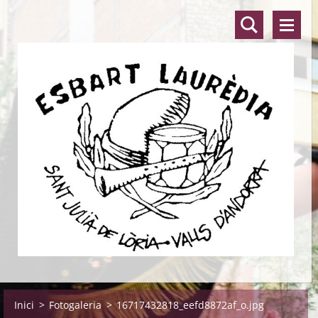
Inici
>
Fotogaleria
>
16717432818_eefd8872af_o.jpg