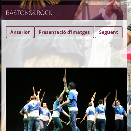
BASTONS&ROCK
Anterior
Presentació dʼimatges
Següent