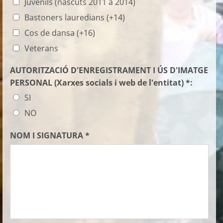
Juvenils (nascuts 2011 a 2014)
Bastoners lauredians (+14)
Cos de dansa (+16)
Veterans
AUTORITZACIÓ D'ENREGISTRAMENT I ÚS D'IMATGE
PERSONAL (Xarxes socials i web de l'entitat) *:
SI
NO
NOM I SIGNATURA *