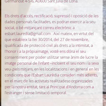
Germandat 4-5-6, AD600 Sant Julià de Lòria.
Els drets d'accés, rectificació, supressió i oposició de les
dades personals facilitades, es podran exercir a la seu
social, o bé mitjançant correu electrònic a
esbart.lauredia@gmail.com . Així mateix, en virtut del
que estableix la llei 30/2014, del 27 de novembre,
qualificada de protecció civil als drets a la intimitat, a
l'honor i a la pròpiaimatge, vostè ens dóna el seu
consentiment per poder utilitzar sense ànim de lucre la
imatge personal de l’infant –incloent el seu nom i la seva
veu-,pels mitjans, en les localitzacions i en general en les
condicions que l’Esbart Laurèdia consideri més adients,
en el marc de les activitats realitzadeso organitzades
per la nostra entitat, tant al Principat d’Andorra com a
l’estranger i sense limitació temporal.