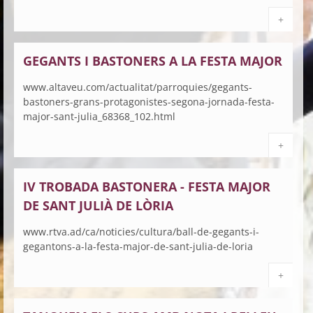
+
GEGANTS I BASTONERS A LA FESTA MAJOR
www.altaveu.com/actualitat/parroquies/gegants-
bastoners-grans-protagonistes-segona-jornada-festa-
major-sant-julia_68368_102.html
+
IV TROBADA BASTONERA - FESTA MAJOR
DE SANT JULIÀ DE LÒRIA
www.rtva.ad/ca/noticies/cultura/ball-de-gegants-i-
gegantons-a-la-festa-major-de-sant-julia-de-loria
+