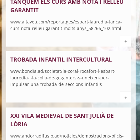
TANQUEM ELS CURS AMB NOTA I RELLEU
GARANTIT
www.altaveu.com/reportatges/esbart-lauredia-tanca-
curs-nota-relleu-garantit-molts-anys_58266_102.html
+
TROBADA INFANTIL INTERCULTURAL
www.bondia.ad/societat/la-coral-rocafort-l-esbart-
lauredia-i-la-colla-de-geganters-s-uneixen-per-
impulsar-una-trobada-de-seccions-infantils
+
XXI VILA MEDIEVAL DE SANT JULIÀ DE
LÒRIA
www.andorradifusio.ad/noticies/demostracions-oficis-