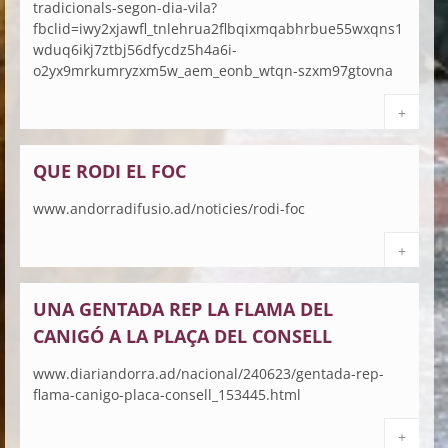
tradicionals-segon-dia-vila?
fbclid=iwy2xjawfl_tnlehrua2flbqixmqabhrbue55wxqns1
wduq6ikj7ztbj56dfycdz5h4a6i-
o2yx9mrkumryzxm5w_aem_eonb_wtqn-szxm97gtovna
+
QUE RODI EL FOC
www.andorradifusio.ad/noticies/rodi-foc
+
UNA GENTADA REP LA FLAMA DEL
CANIGÓ A LA PLAÇA DEL CONSELL
www.diariandorra.ad/nacional/240623/gentada-rep-
flama-canigo-placa-consell_153445.html
+