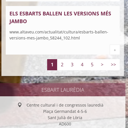
ELS ESBARTS BALLEN LES VERSIONS MÉS
JAMBO
www.altaveu.com/actualitat/cultura/esbarts-ballen-
versions-mes-jambo_58244_102.html
+
1
2
3
4
5
>
>>
ESBART LAURÈDIA
Centre cultural i de congressos lauredià
Plaça Germandat 4-5-6
Sant Julià de Lòria
AD600