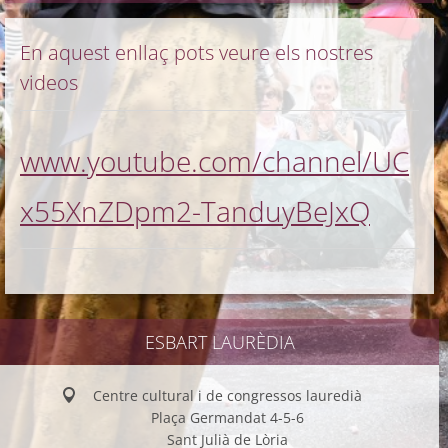
En aquest enllaç pots veure els nostres
videos
www.youtube.com/channel/UC
x55XnZDpm2-TanduyBeJxQ
ESBART LAURÈDIA
Centre cultural i de congressos lauredià
Plaça Germandat 4-5-6
Sant Julià de Lòria