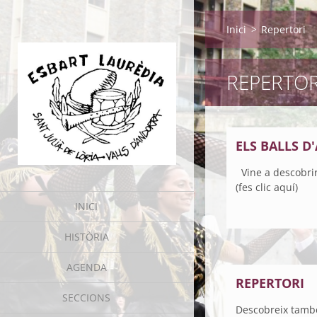
Inici
>
Repertori
REPERTOR
ELS BALLS 
Vine a descobrir
(fes clic aquí)
INICI
HISTÒRIA
AGENDA
REPERTORI
SECCIONS
Descobreix també