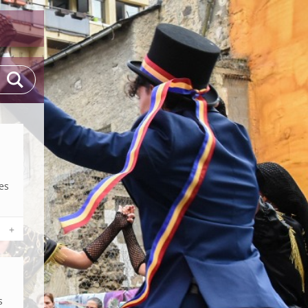
des
+
s