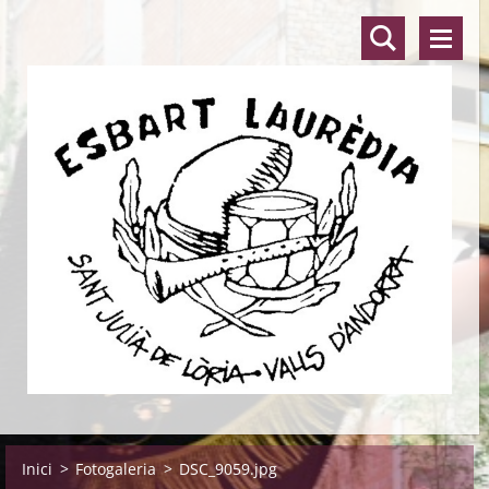
Inici
>
Fotogaleria
>
DSC_9059.jpg