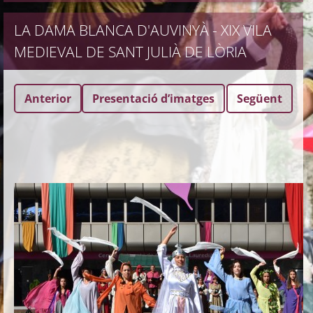
LA DAMA BLANCA D'AUVINYÀ - XIX VILA
MEDIEVAL DE SANT JULIÀ DE LÒRIA
Anterior
Presentació dʼimatges
Següent