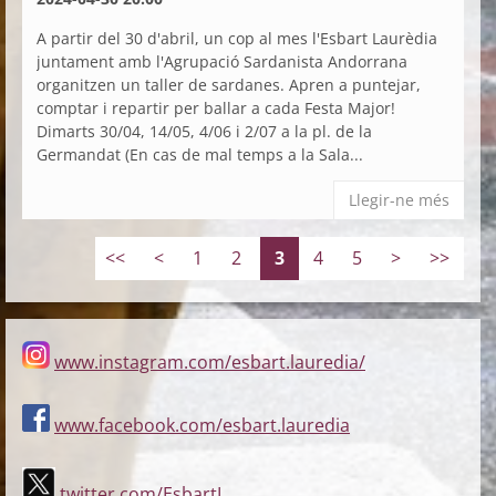
A partir del 30 d'abril, un cop al mes l'Esbart Laurèdia
juntament amb l'Agrupació Sardanista Andorrana
organitzen un taller de sardanes. Apren a puntejar,
comptar i repartir per ballar a cada Festa Major!
Dimarts 30/04, 14/05, 4/06 i 2/07 a la pl. de la
Germandat (En cas de mal temps a la Sala...
Llegir-ne més
<<
<
1
2
3
4
5
>
>>
www.instagram.com/esbart.lauredia/
www.facebook.com/esbart.lauredia
twitter.com/EsbartL