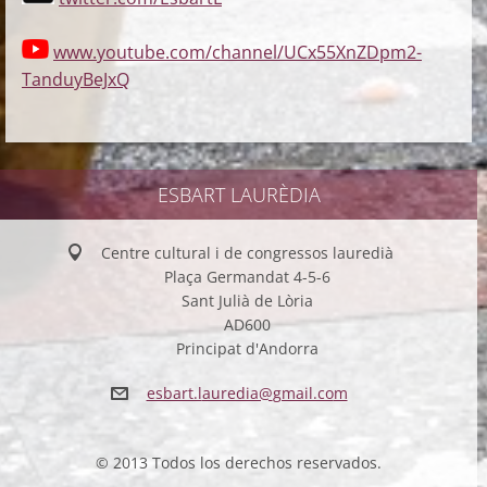
www.youtube.com/channel/UCx55XnZDpm2-
TanduyBeJxQ
ESBART LAURÈDIA
Centre cultural i de congressos lauredià
Plaça Germandat 4-5-6
Sant Julià de Lòria
AD600
Principat d'Andorra
esbart.l
auredia@
gmail.co
m
© 2013 Todos los derechos reservados.