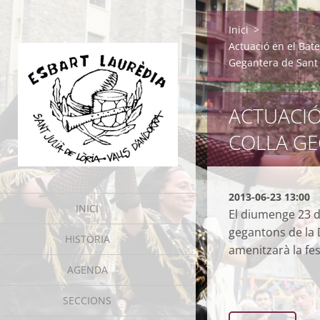
Inici
>
Actuació en el Bat
Gegantera de Sant 
ACTUACIÓ
COLLA GE
2013-06-23 13:00
INICI
El diumenge 23 de
gegantons de la 
HISTÒRIA
amenitzarà la fe
AGENDA
SECCIONS