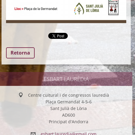
Retorna
ESBART LAURÈDIA
Centre cultural i de congressos lauredià
Plaça Germandat 4-5-6
Sant Julià de Lòria
AD600
Principat d'Andorra
esbart.l
auredia@
gmail.co
m