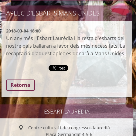
APLEC D'ESBARTS MANS UNIDES
2018-03-04 18:00
Un any més l'Esbart Laurèdia i la resta d'esbarts del
nostre país ballaran a favor dels més necessitats. La
recaptació d'aquest aplec es donarà a Mans Unides.
Retorna
ESBART LAURÈDIA
Centre cultural i de congressos lauredià
Plaça Germandat 4-5-6