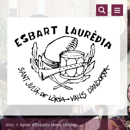
Inici
>
Aplec d'Esbarts Mans Unides