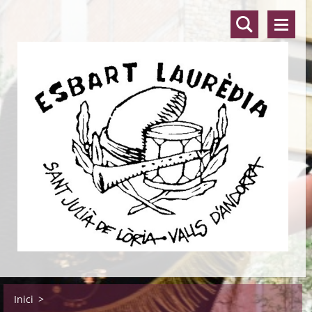
Inici
>