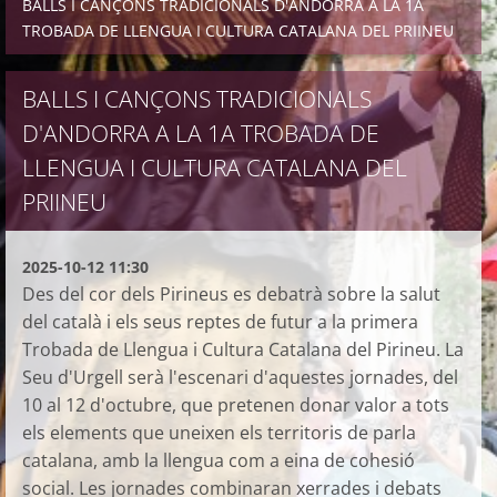
BALLS I CANÇONS TRADICIONALS D'ANDORRA A LA 1A
TROBADA DE LLENGUA I CULTURA CATALANA DEL PRIINEU
BALLS I CANÇONS TRADICIONALS
D'ANDORRA A LA 1A TROBADA DE
LLENGUA I CULTURA CATALANA DEL
PRIINEU
2025-10-12 11:30
Des del cor dels Pirineus es debatrà sobre la salut
del català i els seus reptes de futur a la primera
Trobada de Llengua i Cultura Catalana del Pirineu. La
Seu d'Urgell serà l'escenari d'aquestes jornades, del
10 al 12 d'octubre, que pretenen donar valor a tots
els elements que uneixen els territoris de parla
catalana, amb la llengua com a eina de cohesió
social. Les jornades combinaran xerrades i debats