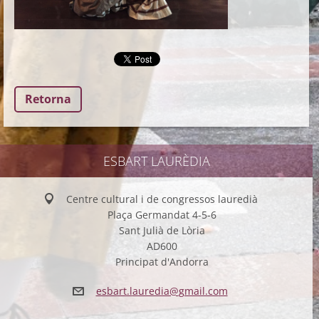
Retorna
ESBART LAURÈDIA
Centre cultural i de congressos lauredià
Plaça Germandat 4-5-6
Sant Julià de Lòria
AD600
Principat d'Andorra
esbart.l
auredia@
gmail.co
m