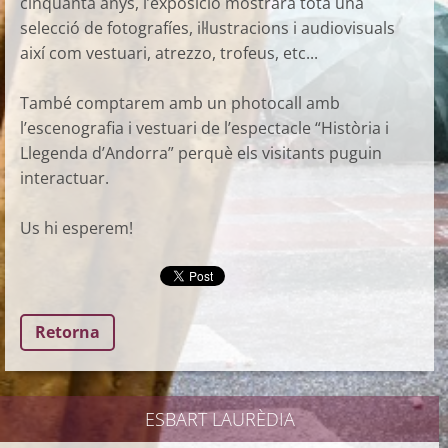
cinquanta anys, l’exposició mostrarà tota una
selecció de fotografíes, il·lustracions i audiovisuals
així com vestuari, atrezzo, trofeus, etc...
També comptarem amb un photocall amb
l’escenografia i vestuari de l’espectacle “Història i
Llegenda d’Andorra” perquè els visitants puguin
interactuar.
Us hi esperem!
Retorna
ESBART LAURÈDIA