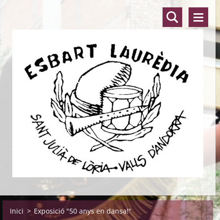
Inici
>
Exposició "50 anys en dansa!"