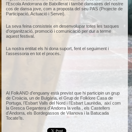
l’Escola Andorrana de Batxillerat i també dansaires del nostre
cos de dansa jove, com a proposta del seu PAS (Projecte de
Participació, Actuació i Servei).
La seva feina consisteix en desenvolupar totes les tasques
d’organització, promoció i comunicació per dur a terme
aquest festival.
La nostra entitat els hi dona suport, fent el seguiment i
l’assessoria en tot el procés.
Al FolkAND d’enguany està previst que hi participin un grup
de Croàcia, un de Bulgària, el Grup de Folklore Casa de
Portuga, l'Esbart Valls del Nord i l'Esbart Laurèdia, així com
la Gresca Gegantera d'Andorra la vella , els Castellers
d'Andorra, els Bordegassos de Vilanova i la Batucada
Tocate'ls.