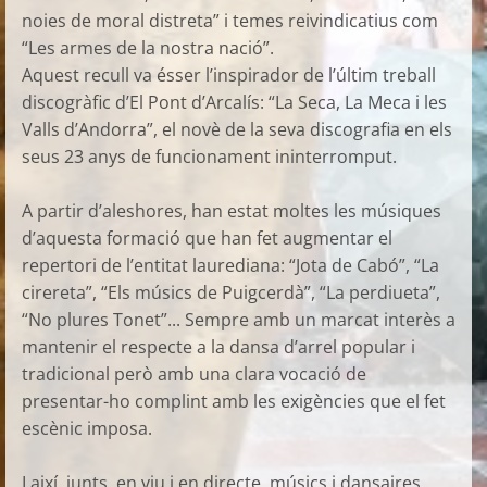
noies de moral distreta” i temes reivindicatius com
“Les armes de la nostra nació”.
Aquest recull va ésser l’inspirador de l’últim treball
discogràfic d’El Pont d’Arcalís: “La Seca, La Meca i les
Valls d’Andorra”, el novè de la seva discografia en els
seus 23 anys de funcionament ininterromput.
A partir d’aleshores, han estat moltes les músiques
d’aquesta formació que han fet augmentar el
repertori de l’entitat laurediana: “Jota de Cabó”, “La
cirereta”, “Els músics de Puigcerdà”, “La perdiueta”,
“No plures Tonet”... Sempre amb un marcat interès a
mantenir el respecte a la dansa d’arrel popular i
tradicional però amb una clara vocació de
presentar-ho complint amb les exigències que el fet
escènic imposa.
I així, junts, en viu i en directe, músics i dansaires,