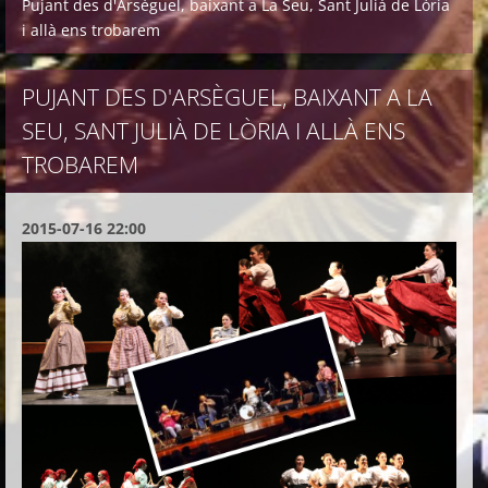
Pujant des d'Arsèguel, baixant a La Seu, Sant Julià de Lòria
i allà ens trobarem
PUJANT DES D'ARSÈGUEL, BAIXANT A LA
SEU, SANT JULIÀ DE LÒRIA I ALLÀ ENS
TROBAREM
2015-07-16 22:00