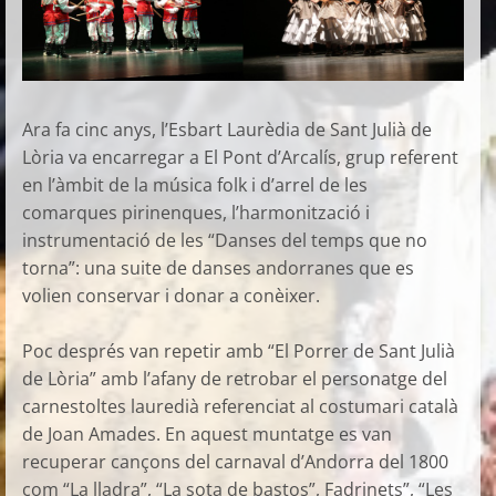
Ara fa cinc anys, l’Esbart Laurèdia de Sant Julià de
Lòria va encarregar a El Pont d’Arcalís, grup referent
en l’àmbit de la música folk i d’arrel de les
comarques pirinenques, l’harmonització i
instrumentació de les “Danses del temps que no
torna”: una suite de danses andorranes que es
volien conservar i donar a conèixer.
Poc després van repetir amb “El Porrer de Sant Julià
de Lòria” amb l’afany de retrobar el personatge del
carnestoltes lauredià referenciat al costumari català
de Joan Amades. En aquest muntatge es van
recuperar cançons del carnaval d’Andorra del 1800
com “La lladra”, “La sota de bastos”, Fadrinets”, “Les