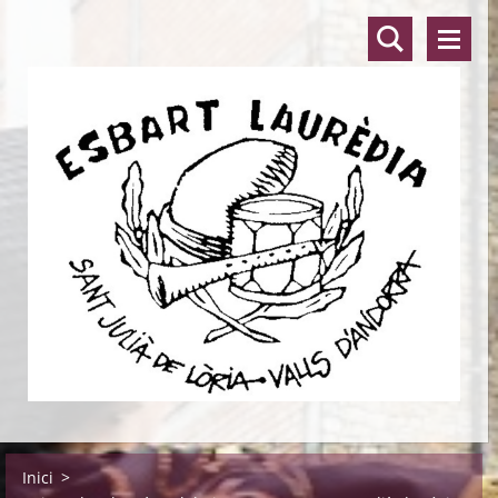
Inici
>