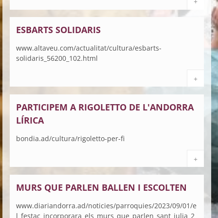
+
ESBARTS SOLIDARIS
www.altaveu.com/actualitat/cultura/esbarts-
solidaris_56200_102.html
+
PARTICIPEM A RIGOLETTO DE L'ANDORRA
LÍRICA
bondia.ad/cultura/rigoletto-per-fi
+
MURS QUE PARLEN BALLEN I ESCOLTEN
www.diariandorra.ad/noticies/parroquies/2023/09/01/e
l_festac_incorporara_els_murs_que_parlen_sant_julia_2