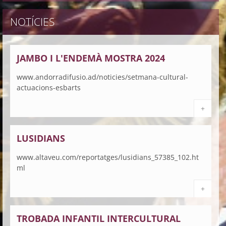
NOTÍCIES
JAMBO I L'ENDEMÀ MOSTRA 2024
www.andorradifusio.ad/noticies/setmana-cultural-
actuacions-esbarts
+
LUSIDIANS
www.altaveu.com/reportatges/lusidians_57385_102.ht
ml
+
TROBADA INFANTIL INTERCULTURAL