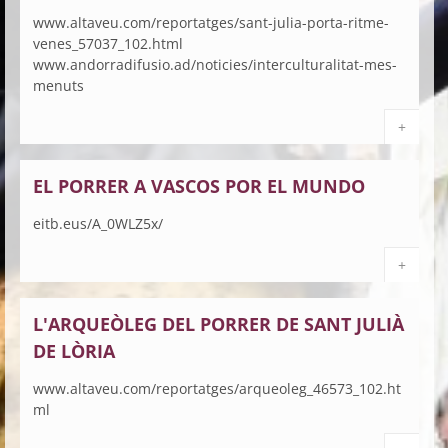
www.altaveu.com/reportatges/sant-julia-porta-ritme-
venes_57037_102.html
www.andorradifusio.ad/noticies/interculturalitat-mes-
menuts
+
EL PORRER A VASCOS POR EL MUNDO
eitb.eus/A_0WLZ5x/
+
L'ARQUEÒLEG DEL PORRER DE SANT JULIÀ
DE LÒRIA
www.altaveu.com/reportatges/arqueoleg_46573_102.ht
ml