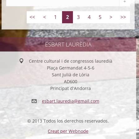
+
<<
<
1
2
3
4
5
>
>>
ESBART LAURÈDIA
Centre cultural i de congressos lauredià
Plaça Germandat 4-5-6
Sant Julià de Lòria
AD600
Principat d'Andorra
esbart.l
auredia@
gmail.co
m
© 2013 Todos los derechos reservados.
Creat per Webnode