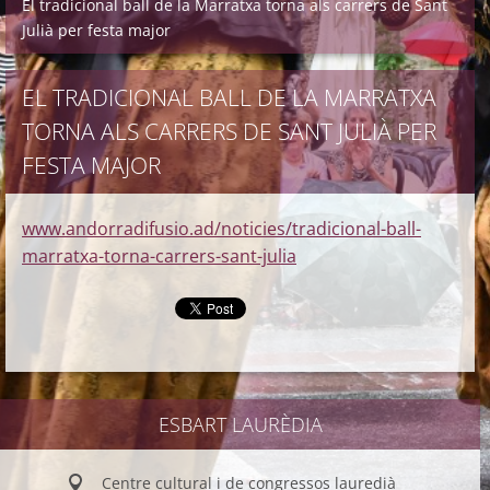
El tradicional ball de la Marratxa torna als carrers de Sant
Julià per festa major
EL TRADICIONAL BALL DE LA MARRATXA
TORNA ALS CARRERS DE SANT JULIÀ PER
FESTA MAJOR
www.andorradifusio.ad/noticies/tradicional-ball-
marratxa-torna-carrers-sant-julia
ESBART LAURÈDIA
Centre cultural i de congressos lauredià