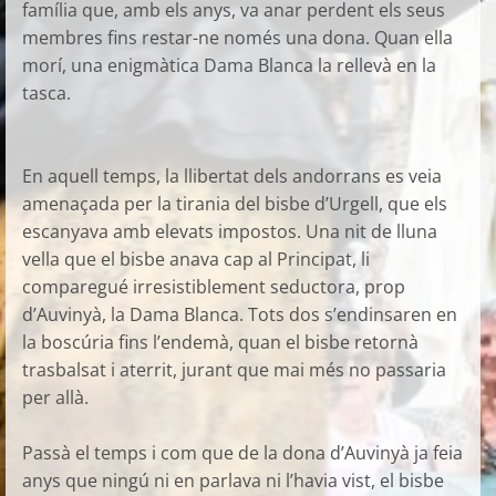
família que, amb els anys, va anar perdent els seus
membres fins restar-ne només una dona. Quan ella
morí, una enigmàtica Dama Blanca la rellevà en la
tasca.
En aquell temps, la llibertat dels andorrans es veia
amenaçada per la tirania del bisbe d’Urgell, que els
escanyava amb elevats impostos. Una nit de lluna
vella que el bisbe anava cap al Principat, li
comparegué irresistiblement seductora, prop
d’Auvinyà, la Dama Blanca. Tots dos s’endinsaren en
la boscúria fins l’endemà, quan el bisbe retornà
trasbalsat i aterrit, jurant que mai més no passaria
per allà.
Passà el temps i com que de la dona d’Auvinyà ja feia
anys que ningú ni en parlava ni l’havia vist, el bisbe