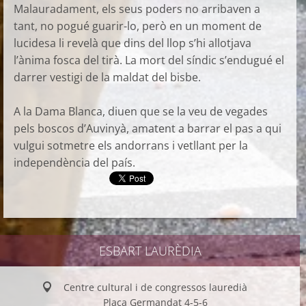
Malauradament, els seus poders no arribaven a
tant, no pogué guarir-lo, però en un moment de
lucidesa li revelà que dins del llop s’hi allotjava
l’ànima fosca del tirà. La mort del síndic s’endugué el
darrer vestigi de la maldat del bisbe.
A la Dama Blanca, diuen que se la veu de vegades
pels boscos d’Auvinyà, amatent a barrar el pas a qui
vulgui sotmetre els andorrans i vetllant per la
independència del país.
ESBART LAURÈDIA
Centre cultural i de congressos lauredià
Plaça Germandat 4-5-6