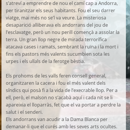
s’atreví a emprendre de nou el camí cap a Andorra,
per tiranitzar els seus habitants. Fou el seu darrer
viatge, mai més no se’l va veure. La misteriosa
desaparició alliberava els andorrans del jou de
l’esclavatge, però un nou perill començà a assolar la
terra. Un gran llop negre de mirada terrorífica
atacava cases i ramats, sembrant la ruïna i la mort i
fins els pastors més valents sucumbien sota les
urpes i els ullals de la ferotge bèstia.
Els prohoms de les valls feren consell general,
organitzaren la cacera i fou el més valent dels
síndics qui posà fi a la vida de l’execrable llop. Per a
ell, però, el malson no s’acabà aquí i cada nit se li
apareixia el lloparràs, fet que el va portar a perdre la
salut i el senderi.
Els andorrans van acudir a la Dama Blanca per
demanar-li que el curés amb les seves arts ocultes.