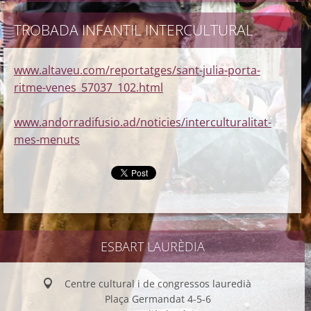
TROBADA INFANTIL INTERCULTURAL
www.altaveu.com/reportatges/sant-julia-porta-
ritme-venes_57037_102.html
www.andorradifusio.ad/noticies/interculturalitat-
mes-menuts
ESBART LAURÈDIA
Centre cultural i de congressos lauredià
Plaça Germandat 4-5-6