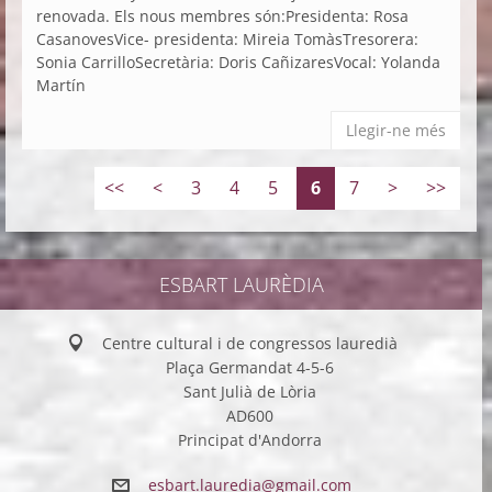
renovada. Els nous membres són:Presidenta: Rosa
CasanovesVice- presidenta: Mireia TomàsTresorera:
Sonia CarrilloSecretària: Doris CañizaresVocal: Yolanda
Martín
Llegir-ne més
<<
<
3
4
5
6
7
>
>>
ESBART LAURÈDIA
Centre cultural i de congressos lauredià
Plaça Germandat 4-5-6
Sant Julià de Lòria
AD600
Principat d'Andorra
esbart.l
auredia@
gmail.co
m