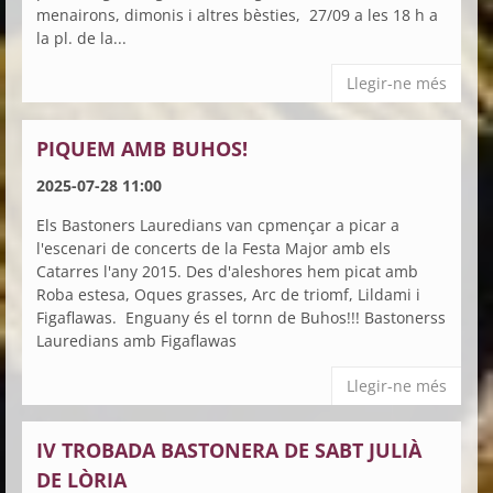
menairons, dimonis i altres bèsties, 27/09 a les 18 h a
la pl. de la...
Llegir-ne més
PIQUEM AMB BUHOS!
2025-07-28 11:00
Els Bastoners Lauredians van cpmençar a picar a
l'escenari de concerts de la Festa Major amb els
Catarres l'any 2015. Des d'aleshores hem picat amb
Roba estesa, Oques grasses, Arc de triomf, Lildami i
Figaflawas. Enguany és el tornn de Buhos!!! Bastonerss
Lauredians amb Figaflawas
Llegir-ne més
IV TROBADA BASTONERA DE SABT JULIÀ
DE LÒRIA